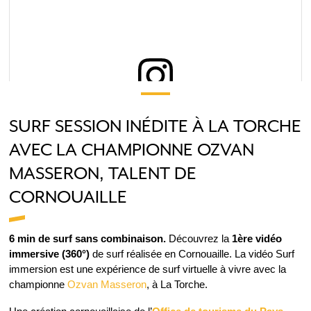
View this post on Instagram
SURF SESSION INÉDITE À LA TORCHE
AVEC LA CHAMPIONNE OZVAN
MASSERON, TALENT DE
CORNOUAILLE
Happy wavy & windy New Year everyone!#wavegames
6 min de surf sans combinaison.
Découvrez la
1ère vidéo
#wave #waves #ocean #wind #windsurf #windsurfing
immersive
(360°)
de surf réalisée en Cornouaille. La vidéo Surf
#kiteboarding #kitesurfing #sup #surfsup #standuppaddle
immersion est une expérience de surf virtuelle à vivre avec la
#surf #surfing #latorche #brittany #oceanlovers #bzh
championne
Ozvan Masseron
, à La Torche.
#seasonsgreetings #bestnine2018