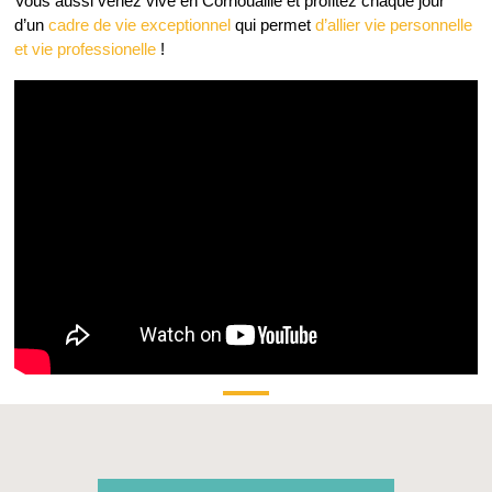
Vous aussi venez vive en Cornouaille et profitez chaque jour
d’un
cadre de vie exceptionnel
qui permet
d’
allier vie personnelle
et vie professionelle
!