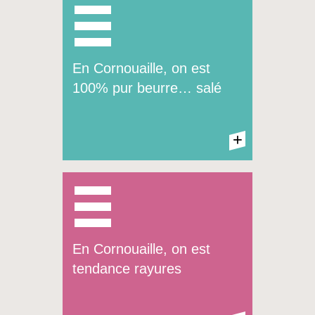
En Cornouaille, on est
E Kerne, amann damsall
100% pur beurre… salé
pe amann disall
+
+
En Cornouaille, on est
Kemper Kerne = Quimper
tendance rayures
Cornouaille en breton