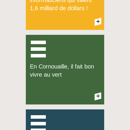
informaticiens qui valent
Cornouaille en breton
1,6 milliard de dollars !
+
+
En Cornouaille, il fait bon
Kemper Kerne = Quimper
vivre au vert
Cornouaille en breton
+
+