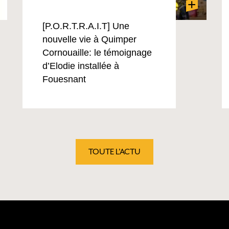
+
[P.O.R.T.R.A.I.T] Une
nouvelle vie à Quimper
Cornouaille: le témoignage
d’Elodie installée à
Fouesnant
TOUTE L'ACTU