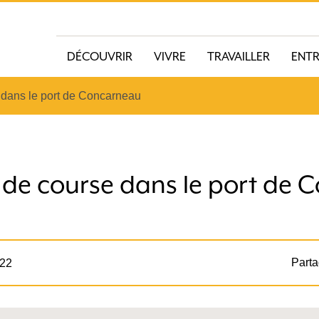
DÉCOUVRIR
VIVRE
TRAVAILLER
ENT
e dans le port de Concarneau
s de course dans le port de
Parta
022