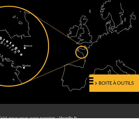
BOITE À OUTILS
réé pour vous avec passion : Voyelle.fr