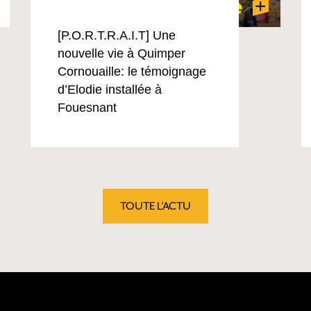
+
[P.O.R.T.R.A.I.T] Une
nouvelle vie à Quimper
Cornouaille: le témoignage
d’Elodie installée à
Fouesnant
TOUTE L'ACTU