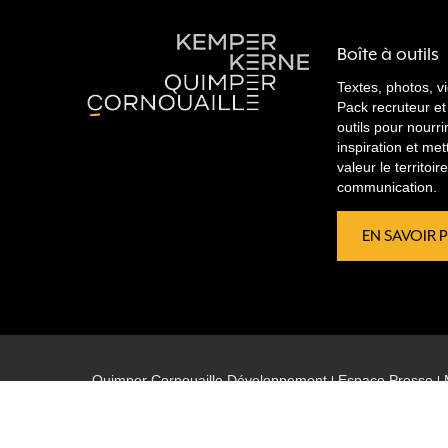
Boîte à outils
Textes, photos, v
Pack recruteur et
outils pour nourri
inspiration et met
valeur le territoi
communication.
EN SAVOIR 
Quimper Cornouaille Développement
Espace Presse
Co-financé par