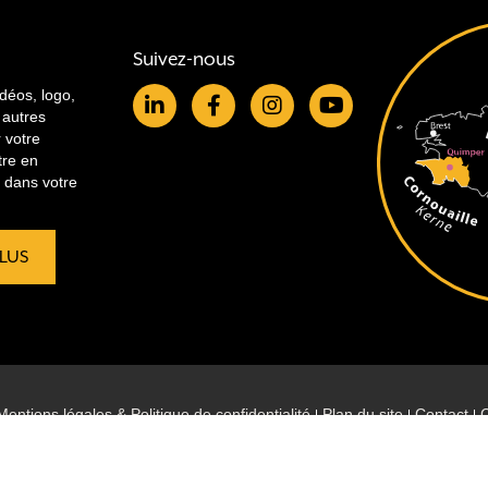
Suivez-nous
idéos, logo,
 autres
r votre
tre en
re dans votre
PLUS
Mentions légales & Politique de confidentialité
Plan du site
Contact
C