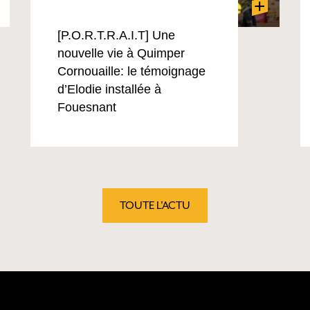
+
[P.O.R.T.R.A.I.T] Une
nouvelle vie à Quimper
Cornouaille: le témoignage
d’Elodie installée à
Fouesnant
TOUTE L'ACTU