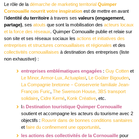
Le rôle de la
démarche de marketing territorial
Quimper
Cornouaille nourrit votre inspiration
est de mettre en avant
l’
identité du territoire
à travers ses
valeurs (engagement,
partage)
, ses
atouts
que sont la mobilisation des
acteurs locaux
et la force des réseaux
. Quimper Cornouaille publie et relaie sur
son site et ses réseaux sociaux les
actions et initiatives des
entreprises et structures cornouaillaises et régionales
et des
collectivités cornouaillaises
à destination des entreprises (liste
non exhaustive) :
entreprises emblématiques engagées
:
Guy Cotten
et
Le Minor,
Armor-Lux,
Actuaplast
,
Le Goûter Bigouden
,
La Compagnie bretonne – Conserverie familiale Jean-
François Furic
,
The Swenson House,
3BS transport
solidaire
,
Cidre Kerné
,
Konk Créative
, etc.
l
a
Destination touristique Quimper Cornouaille
soutient et accompagne les acteurs du tourisme avec 2
objectifs :
Rouvrir dans de bonnes conditions sanitaires
et
faire du confinement une opportunité
.
les actions des collectivités de la Cornouaille
pour