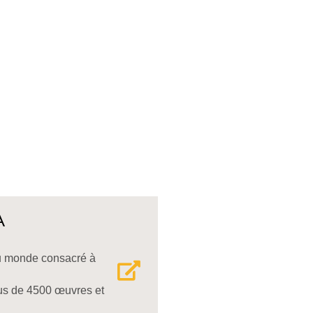
A
 monde consacré à
lus de 4500 œuvres et