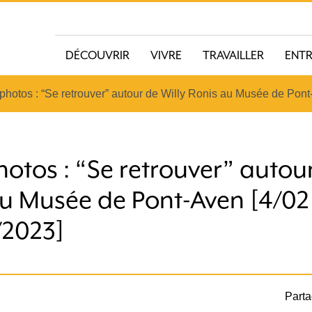
DÉCOUVRIR
VIVRE
TRAVAILLER
ENT
photos : “Se retrouver” autour de Willy Ronis au Musée de Pont
otos : “Se retrouver” autour
au Musée de Pont-Aven [4/02
/2023]
Parta