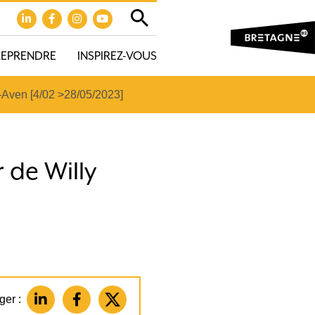
REPRENDRE
INSPIREZ-VOUS
-Aven [4/02 >28/05/2023]
 de Willy
ger :