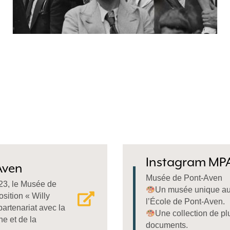
Instagram MP
Aven
Musée de Pont-Aven
023, le Musée de
Un musée unique au
sition « Willy
l’École de Pont-Aven.
partenariat avec la
Une collection de p
e et de la
documents.