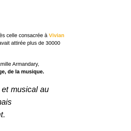
rès celle consacrée à
Vivian
ait attirée plus de 30000
amille Armandary,
nge, de la musique.
l et musical au
mais
t.