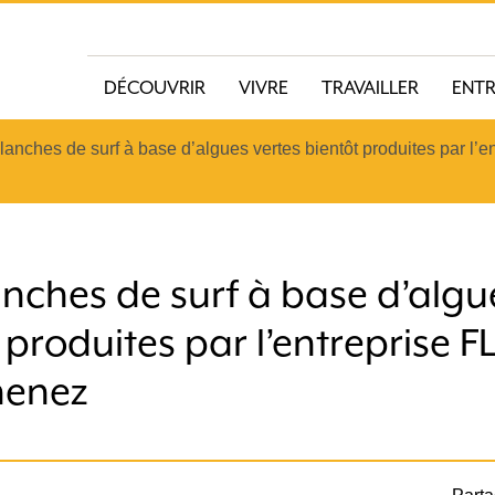
DÉCOUVRIR
VIVRE
TRAVAILLER
ENT
lanches de surf à base d’algues vertes bientôt produites par l’
nches de surf à base d’algu
 produites par l’entreprise 
nenez