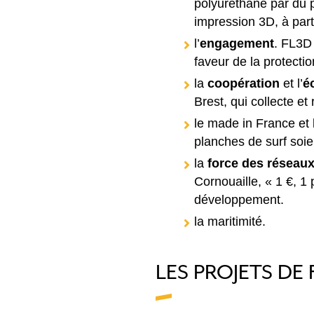
polyuréthane par du p
impression 3D, à part
l’
engagement
. FL3D 
faveur de la protectio
la
coopération
et l’
é
Brest, qui collecte et
le made in France et
planches de surf soi
la
force des réseau
Cornouaille, « 1 €, 1
développement.
la maritimité.
LES PROJETS DE 