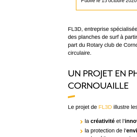
Publié le 15 octobre 2020
FL3D, entreprise spécialisé
des planches de surf à partir
part du Rotary club de Corno
circulaire.
UN PROJET EN P
CORNOUAILLE
Le projet de
FL3D
illustre l
la
créativité
et l’
inno
la protection de l’
env