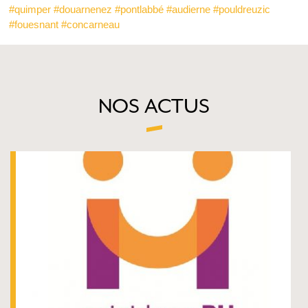
#quimper
#douarnenez
#pontlabbé
#audierne
#pouldreuzic
#fouesnant
#concarneau
NOS ACTUS