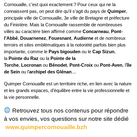
Cornouaille, c’est quoi exactement ? Pour ceux qui ne la
connaissent pas, on peut dire qu’il s’agit du pays de
Quimper
,
principale ville de Cornouaille, 3e ville de Bretagne et préfecture
du Finistère. Mais la Cornouaille rassemble de nombreuses
villes au caractère bien affirmé comme
Concarneau
,
Pont-
l’Abbé
,
Douarnenez
,
Fouesnant
,
Audierne
et de nombreux
terroirs et sites emblématiques à la notoriété parfois bien plus
importante, comme le
Pays bigouden
ou le
Cap Sizun
,
la
Pointe du Raz
ou la
Pointe de la
Torche
,
Locronan
ou
Bénodet
,
Pont-Croix
ou
Pont-Aven
, l’
île
de Sein
ou l’
archipel des Glénan
…
Quimper Cornouaille est un territoire riche, en lien avec la nature
et les grands espaces, d’équilibre entre la vie professionnelle et
la vie personnelle.
Retrouvez tous nos contenus pour répondre
à vos envies, vos questions sur notre site dédié
www.quimpercornouaille.bzh