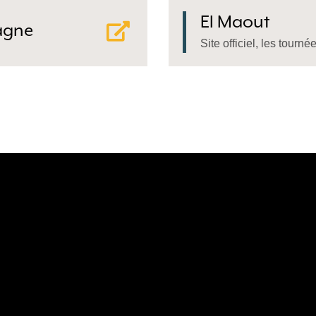
El Maout
agne
Site officiel, les tourn