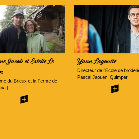
e Jacob et Estelle Le
Yann Lagoutte
Directeur de l'Ecole de broderie
n
Pascal Jaouen, Quimper
me du Brieux et la Ferme de
+
ia |...
+