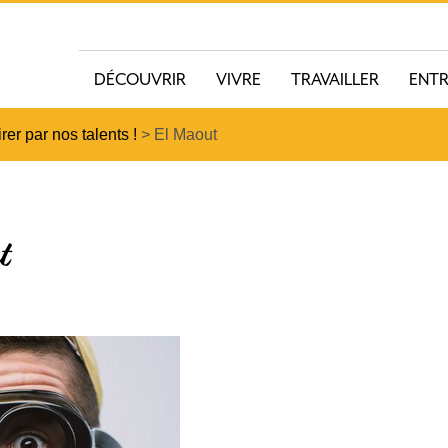
DÉCOUVRIR
VIVRE
TRAVAILLER
ENT
rer par nos talents !
>
El Maout
t