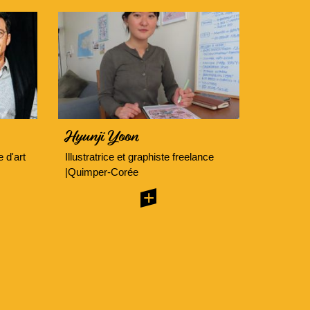
Hyunji Yoon
 d'art
Illustratrice et graphiste freelance
|Quimper-Corée
+