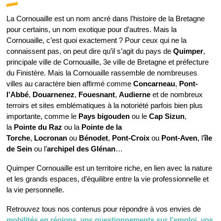
La Cornouaille est un nom ancré dans l’histoire de la Bretagne
pour certains, un nom exotique pour d’autres. Mais la
Cornouaille, c’est quoi exactement ? Pour ceux qui ne la
connaissent pas, on peut dire qu’il s’agit du pays de
Quimper
,
principale ville de Cornouaille, 3e ville de Bretagne et préfecture
du Finistère. Mais la Cornouaille rassemble de nombreuses
villes au caractère bien affirmé comme
Concarneau
,
Pont-
l’Abbé
,
Douarnenez
,
Fouesnant
,
Audierne
et de nombreux
terroirs et sites emblématiques à la notoriété parfois bien plus
importante, comme le
Pays bigouden
ou le
Cap Sizun
,
la
Pointe du Raz
ou la
Pointe de la
Torche
,
Locronan
ou
Bénodet
,
Pont-Croix
ou
Pont-Aven
, l’
île
de Sein
ou l’
archipel des Glénan
…
Quimper Cornouaille est un territoire riche, en lien avec la nature
et les grands espaces, d’équilibre entre la vie professionnelle et
la vie personnelle.
Retrouvez tous nos contenus pour répondre à vos envies de
mobilités en régions, vos questionnements sur l’emploi, vos